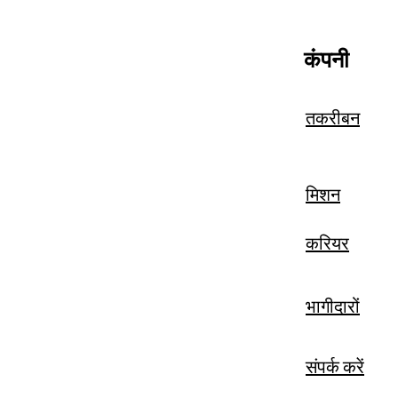
कंपनी
तकरीबन
मिशन
करियर
भागीदारों
संपर्क करें